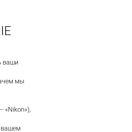
IE
ь ваши
зачем мы
 «Nikon»),
а вашем